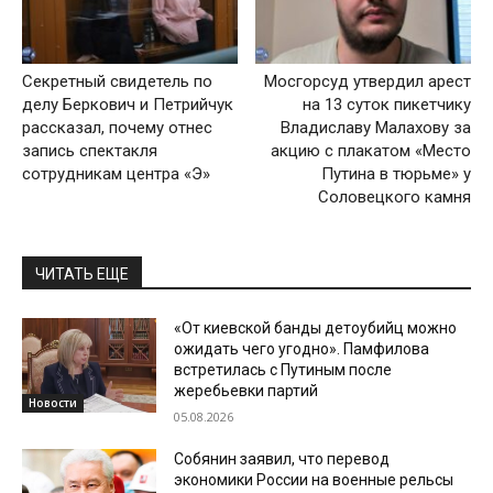
Секретный свидетель по
Мосгорсуд утвердил арест
делу Беркович и Петрийчук
на 13 суток пикетчику
рассказал, почему отнес
Владиславу Малахову за
запись спектакля
акцию с плакатом «Место
сотрудникам центра «Э»
Путина в тюрьме» у
Соловецкого камня
ЧИТАТЬ ЕЩЕ
«От киевской банды детоубийц можно
ожидать чего угодно». Памфилова
встретилась с Путиным после
жеребьевки партий
Новости
05.08.2026
Собянин заявил, что перевод
экономики России на военные рельсы