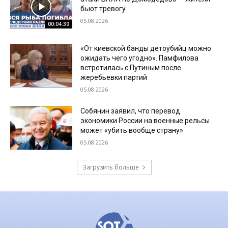
бьют тревогу
05.08.2026
00:04:39
«От киевской банды детоубийц можно
ожидать чего угодно». Памфилова
встретилась с Путиным после
жеребьевки партий
05.08.2026
Собянин заявил, что перевод
экономики России на военные рельсы
может «убить вообще страну»
05.08.2026
Загрузить больше