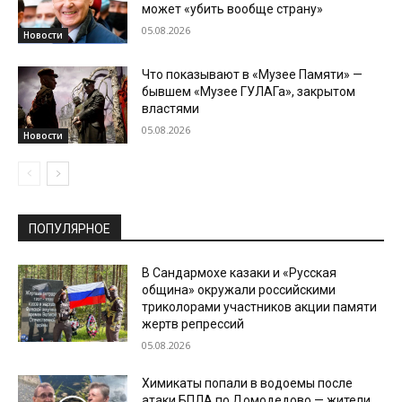
может «убить вообще страну»
05.08.2026
Новости
Что показывают в «Музее Памяти» —
бывшем «Музее ГУЛАГа», закрытом
властями
05.08.2026
Новости
ПОПУЛЯРНОЕ
В Сандармохе казаки и «Русская
община» окружали российскими
триколорами участников акции памяти
жертв репрессий
05.08.2026
Химикаты попали в водоемы после
атаки БПЛА по Домодедово — жители