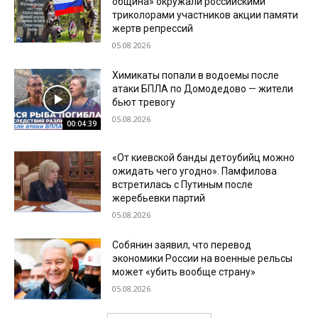
община» окружали российскими
триколорами участников акции памяти
жертв репрессий
05.08.2026
Химикаты попали в водоемы после
атаки БПЛА по Домодедово — жители
бьют тревогу
05.08.2026
00:04:39
«От киевской банды детоубийц можно
ожидать чего угодно». Памфилова
встретилась с Путиным после
жеребьевки партий
05.08.2026
Собянин заявил, что перевод
экономики России на военные рельсы
может «убить вообще страну»
05.08.2026