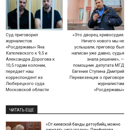
Суд приговорил
«Это дворец кривосудия.
журналистов
Ничего нового мы не
«Росдержавы» Яна
услышали, приговор был
Кателевского к 9,5 и
написан уже давно, судья
Александра Дорогова к
знала решение», —
10,5 годам колонии,
помощник депутата МГД
передает наш
Евгения Ступина Дмитрий
корреспондент из
Перевезенцев о приговоре
Люберецкого суда
журналистам
Московской области
«Росдержавы»
ЧИТАТЬ ЕЩЕ
«От киевской банды детоубийц можно
ожидать чего угодно». Памфилова