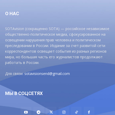
О НАС
SOTAvision (сокращенно SOTA) — российское независимое
общественно-политическое медиа, сфокусированное на
освещении нарушения прав человека и политическом
преследовании в России. Издание за счет развитой сети
корреспондентов освещает события из разных регионов
мира, но большая часть его журналистов продолжают
работать в России.
Для связи:
sotavisionsend@gmail.com
МЫ В СОЦСЕТЯХ