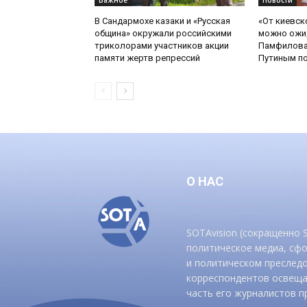
Важное
Новости
В Сандармохе казаки и «Русская
«От киевск
община» окружали российскими
можно ожид
триколорами участников акции
Памфилова
памяти жертв репрессий
Путиным по
О НАС
SOTAvision (сокращенно
политическое медиа, сф
и политическом преследо
корреспондентов освеща
часть его журналистов п