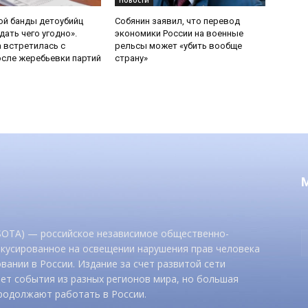
Новости
ой банды детоубийц
Собянин заявил, что перевод
ать чего угодно».
экономики России на военные
 встретилась с
рельсы может «убить вообще
сле жеребьевки партий
страну»
 SOTA) — российское независимое общественно-
окусированное на освещении нарушения прав человека
вании в России. Издание за счет развитой сети
ет события из разных регионов мира, но большая
родолжают работать в России.