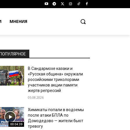
И
МНЕНИЯ
ПОПУЛЯРНОЕ
В Сандармохе казаки и
«Русская община» окружали
российскими триколорами
участников акции памяти
жертв репрессий
05.08.2026
Химикаты попали в водоемы
после атаки БПЛА по
Домодедово — жители бьют
00:04:39
тревогу