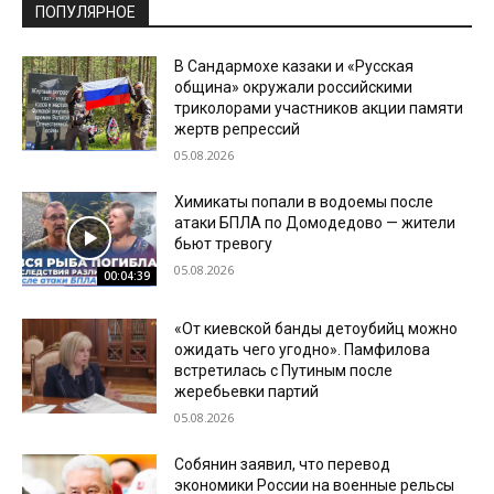
ПОПУЛЯРНОЕ
В Сандармохе казаки и «Русская
община» окружали российскими
триколорами участников акции памяти
жертв репрессий
05.08.2026
Химикаты попали в водоемы после
атаки БПЛА по Домодедово — жители
бьют тревогу
05.08.2026
00:04:39
«От киевской банды детоубийц можно
ожидать чего угодно». Памфилова
встретилась с Путиным после
жеребьевки партий
05.08.2026
Собянин заявил, что перевод
экономики России на военные рельсы