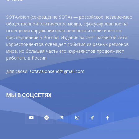
SOTAvision (сокращенно SOTA) — российское независимое
общественно-политическое медиа, сфокусированное на
освещении нарушения прав человека и политическом
преследовании в России. Издание за счет развитой сети
корреспондентов освещает события из разных регионов
мира, но большая часть его журналистов продолжают
работать в России.
Для связи:
sotavisionsend@gmail.com
МЫ В СОЦСЕТЯХ