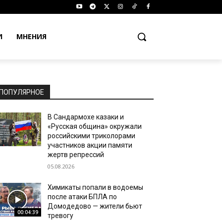
И
МНЕНИЯ
ПОПУЛЯРНОЕ
В Сандармохе казаки и
«Русская община» окружали
российскими триколорами
участников акции памяти
жертв репрессий
05.08.2026
Химикаты попали в водоемы
после атаки БПЛА по
Домодедово — жители бьют
00:04:39
тревогу