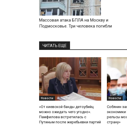
Массовая атака БПЛА на Москву и
Подмосковье. Три человека погибли
ЧИТАТЬ ЕЩЕ
Новости
Новости
«От киевской банды детоубийц
Собянин за
можно ожидать чего угодно».
экономики 
Памфилова встретилась с
рельсы мож
Путиным после жеребьевки партий
страну»