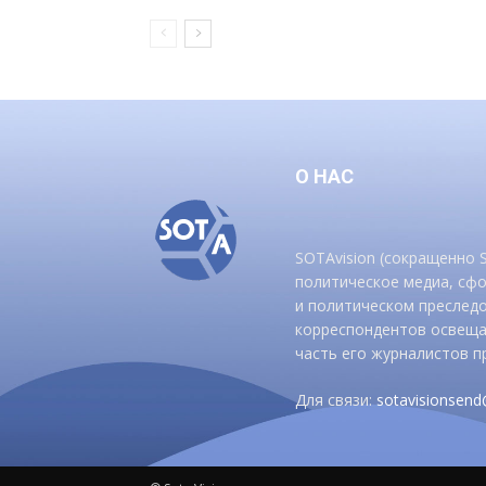
О НАС
SOTAvision (сокращенно
политическое медиа, сф
и политическом преследо
корреспондентов освеща
часть его журналистов п
Для связи:
sotavisionsen