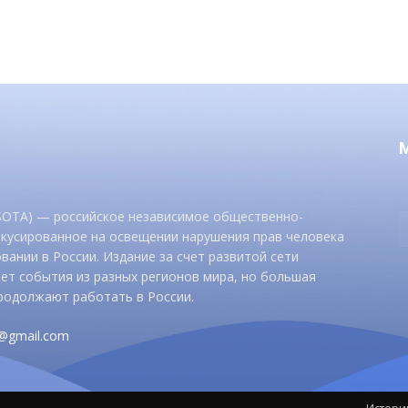
 SOTA) — российское независимое общественно-
окусированное на освещении нарушения прав человека
вании в России. Издание за счет развитой сети
ет события из разных регионов мира, но большая
родолжают работать в России.
d@gmail.com