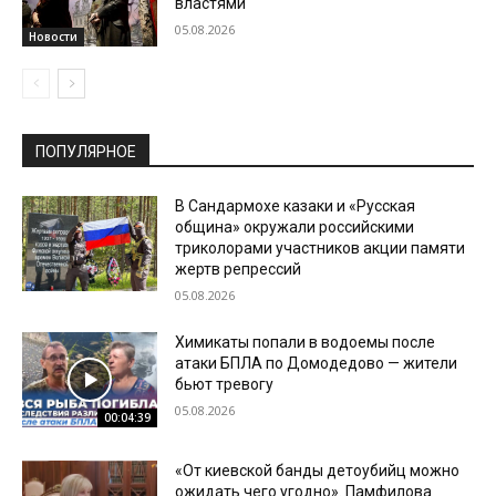
властями
05.08.2026
Новости
ПОПУЛЯРНОЕ
В Сандармохе казаки и «Русская
община» окружали российскими
триколорами участников акции памяти
жертв репрессий
05.08.2026
Химикаты попали в водоемы после
атаки БПЛА по Домодедово — жители
бьют тревогу
05.08.2026
00:04:39
«От киевской банды детоубийц можно
ожидать чего угодно». Памфилова