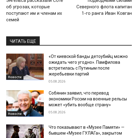
Энгельса рассказали Соте
подводными силами
об угрозах, которые
Северного флота капитан
поступают им и членам их
1-го ранга Иван Ковган
семей
ЧИТАТЬ ЕЩЕ
«От киевской банды детоубийц можно
ожидать чего угодно». Памфилова
встретилась с Путиным после
жеребьевки партий
Новости
05.08.2026
Собянин заявил, что перевод
экономики России на военные рельсы
может «убить вообще страну»
05.08.2026
Новости
Что показывают в «Музее Памяти» —
бывшем «Музее ГУЛАГа», закрытом