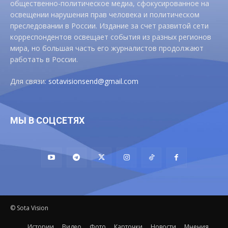
общественно-политическое медиа, сфокусированное на
освещении нарушения прав человека и политическом
преследовании в России. Издание за счет развитой сети
корреспондентов освещает события из разных регионов
мира, но большая часть его журналистов продолжают
работать в России.
Для связи:
sotavisionsend@gmail.com
МЫ В СОЦСЕТЯХ
© Sota Vision
Истории
Видео
Фото
Карточки
Новости
Мнения