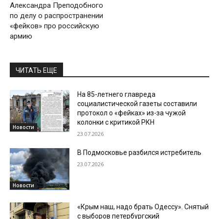
Александра Преподобного
по делу о распространении
«фейков» про российскую
армию
ЧИТАТЬ ЕЩЕ
На 85-летнего главреда
социалистической газеты составили
протокол о «фейках» из-за чужой
колонки с критикой РКН
Новости
23.07.2026
В Подмосковье разбился истребитель
23.07.2026
Новости
«Крым наш, надо брать Одессу». Снятый
с выборов петербургский