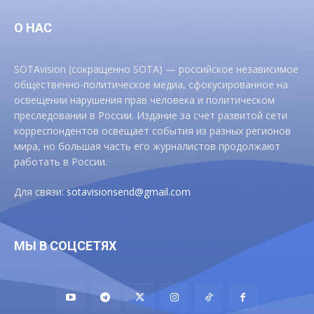
О НАС
SOTAvision (сокращенно SOTA) — российское независимое
общественно-политическое медиа, сфокусированное на
освещении нарушения прав человека и политическом
преследовании в России. Издание за счет развитой сети
корреспондентов освещает события из разных регионов
мира, но большая часть его журналистов продолжают
работать в России.
Для связи:
sotavisionsend@gmail.com
МЫ В СОЦСЕТЯХ