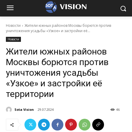
VISION
Новости
Жители южных районов Москвы борются против
уничтожения усадьбы «Узкое» и застройки её...
Новости
Жители южных районов
Москвы борются против
уничтожения усадьбы
«Узкое» и застройки её
территории
Sota Vision
29.07.2024
46