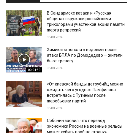
В Сандармохе казаки и «Русская
община» окружали российскими
триколорами участников акции памяти
жертв репрессий
05.08.2026
Химикаты попали в водоемы после
атаки БПЛА по Домодедово — жители
бьют тревогу
05.08.2026
00:04:39
«От киевской банды детоубийц можно
ожидать чего угодно». Памфилова
встретилась с Путиным после
жеребьевки партий
05.08.2026
Собянин заявил, что перевод
экономики России на военные рельсы
может «убить вообще страну»