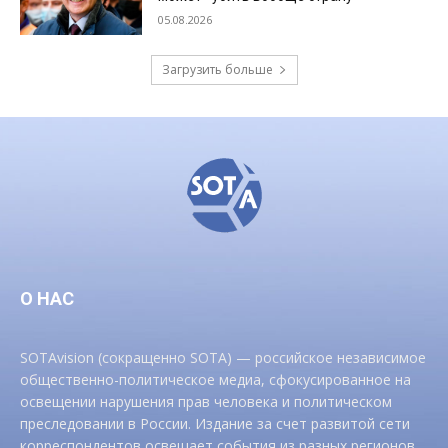
05.08.2026
Загрузить больше
О НАС
SOTAvision (сокращенно SOTA) — российское независимое
общественно-политическое медиа, сфокусированное на
освещении нарушения прав человека и политическом
преследовании в России. Издание за счет развитой сети
корреспондентов освещает события из разных регионов