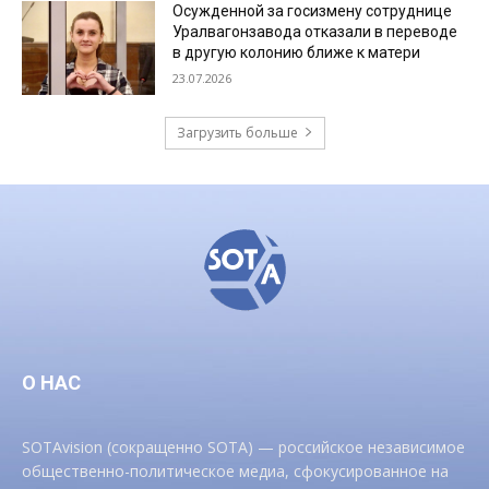
Осужденной за госизмену сотруднице
Уралвагонзавода отказали в переводе
в другую колонию ближе к матери
23.07.2026
Загрузить больше
О НАС
SOTAvision (сокращенно SOTA) — российское независимое
общественно-политическое медиа, сфокусированное на