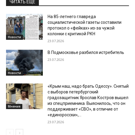
ЧИТАТЬ ЕЩЕ
На 85-летнего главреда
социалистической газеты составили
протокол о «фейках» из-за чужой
колонки с критикой РКН
Новости
23.07.2026
В Подмосковье разбился истребитель
23.07.2026
Новости
«Крым наш, надо брать Одессу». Снятый
с выборов петербургский
градозащитник Ярослав Костров вышел
из спецприемника. Выяснилось, что он
Мнения
поддерживает «СВО», в отличие от
«единоросски»,...
23.07.2026