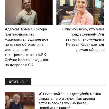
Адвокат Артема Кригера
«Спасибо всем, кто меня
подтвердила, что
поддерживал!» Суд
журналиста подозревают
выпустил экс-мундепа
по статье об участии в
Кетеван Хараидзе под
деятельности
домашний арест
«экстремистского» ФБК.
Сейчас Кригер находится
на допросе в СК
ЧИТАТЬ ЕЩЕ
«От киевской банды детоубийц можно
ожидать чего угодно». Памфилова
встретилась с Путиным после
жеребьевки партий