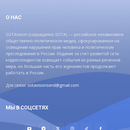
О НАС
SOTAvision (сокращенно SOTA) — российское независимое
общественно-политическое медиа, сфокусированное на
освещении нарушения прав человека и политическом
преследовании в России. Издание за счет развитой сети
корреспондентов освещает события из разных регионов
мира, но большая часть его журналистов продолжают
работать в России.
Для связи:
sotavisionsend@gmail.com
МЫ В СОЦСЕТЯХ