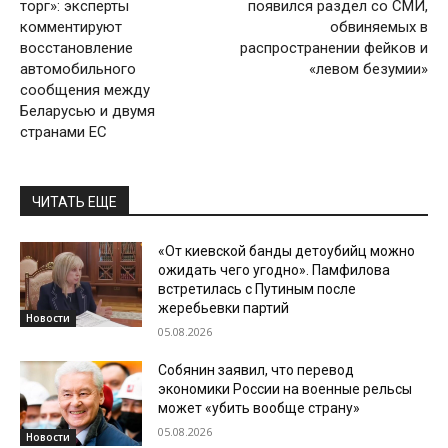
торг»: эксперты
появился раздел со СМИ,
комментируют
обвиняемых в
восстановление
распространении фейков и
автомобильного
«левом безумии»
сообщения между
Беларусью и двумя
странами ЕС
ЧИТАТЬ ЕЩЕ
«От киевской банды детоубийц можно
ожидать чего угодно». Памфилова
встретилась с Путиным после
жеребьевки партий
Новости
05.08.2026
Собянин заявил, что перевод
экономики России на военные рельсы
может «убить вообще страну»
05.08.2026
Новости