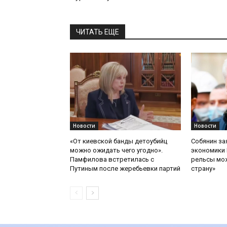
ЧИТАТЬ ЕЩЕ
Новости
Новости
«От киевской банды детоубийц
Собянин за
можно ожидать чего угодно».
экономики 
Памфилова встретилась с
рельсы мож
Путиным после жеребьевки партий
страну»