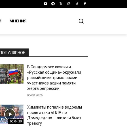
И
МНЕНИЯ
ПОПУЛЯРНОЕ
В Сандармохе казаки и
«Русская община» окружали
российскими триколорами
участников акции памяти
жертв репрессий
05.08.2026
Химикаты попали в водоемы
после атаки БПЛА по
Домодедово — жители бьют
00:04:39
тревогу