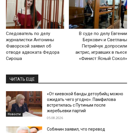
Следователь по делу
В суде по делу Евгении
журналистки Антонины
Беркович и Светланы
Фаворской заявил об
Петрийчук допросили
отводе адвоката Федора
актрис, игравших в пьесе
Сироша
«Финист Ясный Сокол»
ЧИТАТЬ ЕЩЕ
«От киевской банды детоубийц можно
ожидать чего угодно». Памфилова
встретилась с Путиным после
жеребьевки партий
Новости
05.08.2026
Собянин заявил, что перевод