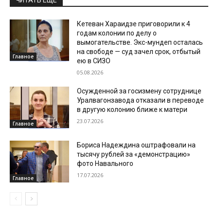
Кетеван Хараидзе приговорили к 4
годам колонии по делу о
вымогательстве. Экс-мундеп осталась
на свободе — суд зачел срок, отбытый
Главное
ею в СИЗО
05.08.2026
Осужденной за госизмену сотруднице
Уралвагонзавода отказали в переводе
в другую колонию ближе к матери
23.07.2026
Главное
Бориса Надеждина оштрафовали на
тысячу рублей за «демонстрацию»
фото Навального
17.07.2026
Главное