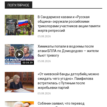
ПОПУЛЯРНОЕ
В Сандармохе казаки и «Русская
община» окружали российскими
триколорами участников акции памяти
жертв репрессий
05.08.2026
Химикаты попали в водоемы после
атаки БПЛА по Домодедово — жители
бьют тревогу
05.08.2026
00:04:39
«От киевской банды детоубийц можно
ожидать чего угодно». Памфилова
встретилась с Путиным после
жеребьевки партий
05.08.2026
Собянин заявил, что перевод