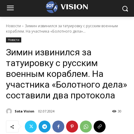
VISION
Новости
Зимин извинился за татуировку с русским военным
кораблем. На участника «Болотного дела»...
Новости
Зимин извинился за
татуировку с русским
военным кораблем. На
участника «Болотного дела»
составили два протокола
Sota Vision
02.07.2024
30