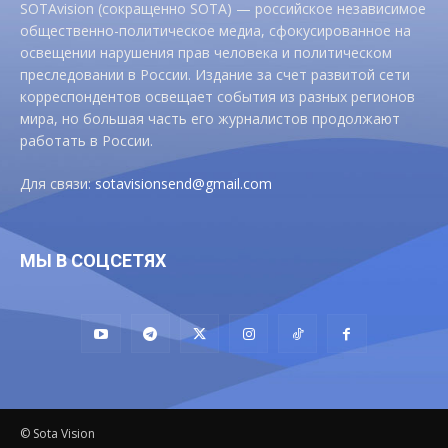
SOTAvision (сокращенно SOTA) — российское независимое
общественно-политическое медиа, сфокусированное на
освещении нарушения прав человека и политическом
преследовании в России. Издание за счет развитой сети
корреспондентов освещает события из разных регионов
мира, но большая часть его журналистов продолжают
работать в России.
Для связи:
sotavisionsend@gmail.com
МЫ В СОЦСЕТЯХ
© Sota Vision