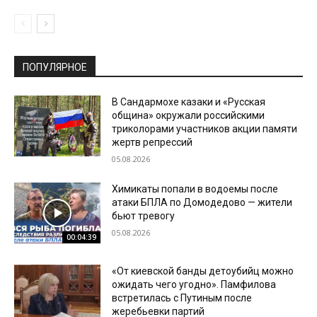
ПОПУЛЯРНОЕ
В Сандармохе казаки и «Русская
община» окружали российскими
триколорами участников акции памяти
жертв репрессий
05.08.2026
Химикаты попали в водоемы после
атаки БПЛА по Домодедово — жители
бьют тревогу
05.08.2026
00:04:39
«От киевской банды детоубийц можно
ожидать чего угодно». Памфилова
встретилась с Путиным после
жеребьевки партий