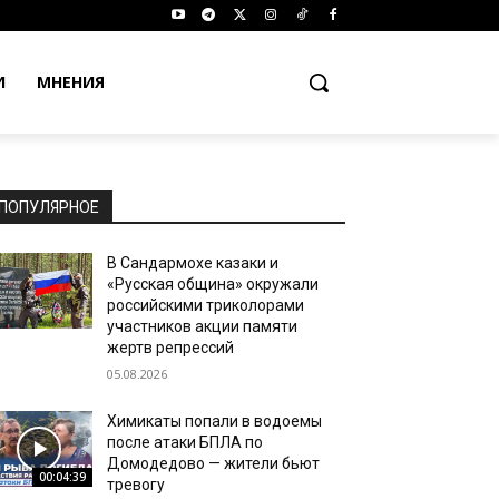
И
МНЕНИЯ
ПОПУЛЯРНОЕ
В Сандармохе казаки и
«Русская община» окружали
российскими триколорами
участников акции памяти
жертв репрессий
05.08.2026
Химикаты попали в водоемы
после атаки БПЛА по
Домодедово — жители бьют
00:04:39
тревогу