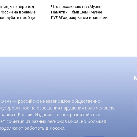
явил, что перевод
Что показывают в «Музее
России на военные
Памяти» — бывшем «Музее
ет «убить вообще
ГУЛАГа», закрытом властями
 SOTA) — российское независимое общественно-
окусированное на освещении нарушения прав человека
вании в России. Издание за счет развитой сети
ет события из разных регионов мира, но большая
родолжают работать в России.