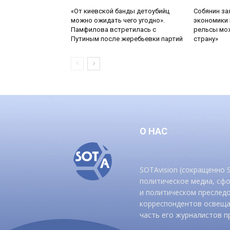
«От киевской банды детоубийц
Собянин за
можно ожидать чего угодно».
экономики 
Памфилова встретилась с
рельсы мож
Путиным после жеребьевки партий
страну»
О НАС
SOTAvision (сокращенно
политическое медиа, сф
и политическом преследо
корреспондентов освеща
часть его журналистов п