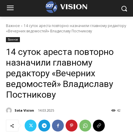
VISION
Важное
14 суток ареста повторно назначили главному редактору
«Вечерних ведомостей» Владиславу Постникову
Важное
14 суток ареста повторно
назначили главному
редактору «Вечерних
ведомостей» Владиславу
Постникову
Sota Vision
14.03.2025
42