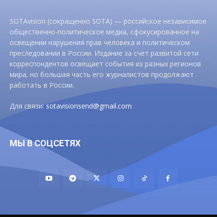
SOTAvision (сокращенно SOTA) — российское независимое
общественно-политическое медиа, сфокусированное на
освещении нарушения прав человека и политическом
преследовании в России. Издание за счет развитой сети
корреспондентов освещает события из разных регионов
мира, но большая часть его журналистов продолжают
работать в России.
Для связи:
sotavisionsend@gmail.com
МЫ В СОЦСЕТЯХ