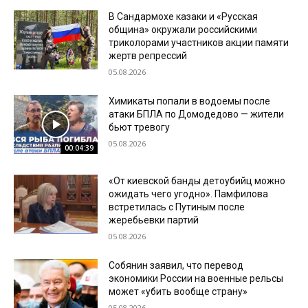
В Сандармохе казаки и «Русская
община» окружали российскими
триколорами участников акции памяти
жертв репрессий
05.08.2026
Химикаты попали в водоемы после
атаки БПЛА по Домодедово — жители
бьют тревогу
05.08.2026
00:04:39
«От киевской банды детоубийц можно
ожидать чего угодно». Памфилова
встретилась с Путиным после
жеребьевки партий
05.08.2026
Собянин заявил, что перевод
экономики России на военные рельсы
может «убить вообще страну»
05.08.2026