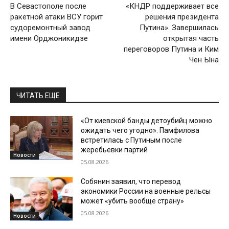
В Севастополе после
«КНДР поддерживает все
ракетной атаки ВСУ горит
решения президента
судоремонтный завод
Путина». Завершилась
имени Орджоникидзе
открытая часть
переговоров Путина и Ким
Чен Ына
ЧИТАТЬ ЕЩЕ
«От киевской банды детоубийц можно
ожидать чего угодно». Памфилова
встретилась с Путиным после
жеребьевки партий
Новости
05.08.2026
Собянин заявил, что перевод
экономики России на военные рельсы
может «убить вообще страну»
05.08.2026
Новости