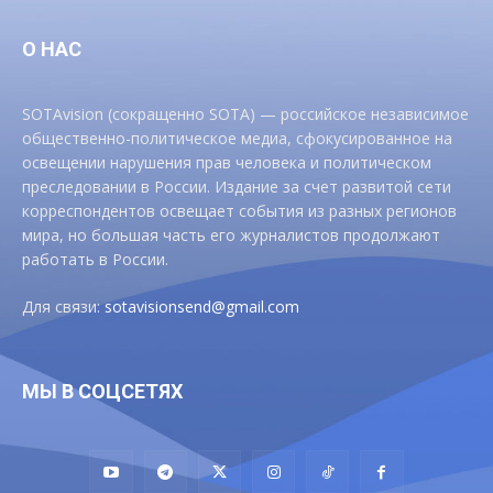
О НАС
SOTAvision (сокращенно SOTA) — российское независимое
общественно-политическое медиа, сфокусированное на
освещении нарушения прав человека и политическом
преследовании в России. Издание за счет развитой сети
корреспондентов освещает события из разных регионов
мира, но большая часть его журналистов продолжают
работать в России.
Для связи:
sotavisionsend@gmail.com
МЫ В СОЦСЕТЯХ