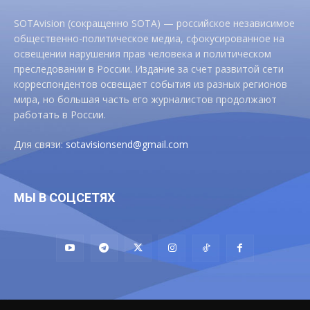
SOTAvision (сокращенно SOTA) — российское независимое
общественно-политическое медиа, сфокусированное на
освещении нарушения прав человека и политическом
преследовании в России. Издание за счет развитой сети
корреспондентов освещает события из разных регионов
мира, но большая часть его журналистов продолжают
работать в России.
Для связи:
sotavisionsend@gmail.com
МЫ В СОЦСЕТЯХ