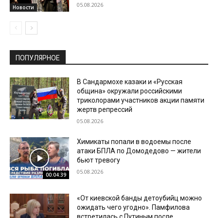
05.08.2026
Новости
ПОПУЛЯРНОЕ
В Сандармохе казаки и «Русская
община» окружали российскими
триколорами участников акции памяти
жертв репрессий
05.08.2026
Химикаты попали в водоемы после
атаки БПЛА по Домодедово — жители
бьют тревогу
05.08.2026
00:04:39
«От киевской банды детоубийц можно
ожидать чего угодно». Памфилова
встретилась с Путиным после