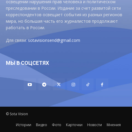
освещении нарушения прав человека и политическом
преследовании в России. Издание за счет развитой сети
корреспондентов освещает события из разных регионов
мира, но большая часть его журналистов продолжают
работать в России.
Для связи:
sotavisionsend@gmail.com
МЫ В СОЦСЕТЯХ
© Sota Vision
Истории
Видео
Фото
Карточки
Новости
Мнения