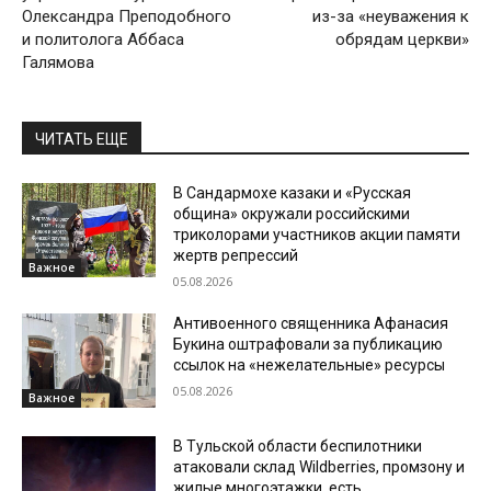
Олександра Преподобного
из-за «неуважения к
и политолога Аббаса
обрядам церкви»
Галямова
ЧИТАТЬ ЕЩЕ
В Сандармохе казаки и «Русская
община» окружали российскими
триколорами участников акции памяти
жертв репрессий
Важное
05.08.2026
Антивоенного священника Афанасия
Букина оштрафовали за публикацию
ссылок на «нежелательные» ресурсы
05.08.2026
Важное
В Тульской области беспилотники
атаковали склад Wildberries, промзону и
жилые многоэтажки, есть