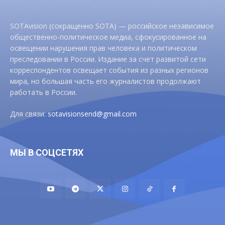
SOTAvision (сокращенно SOTA) — российское независимое
общественно-политическое медиа, сфокусированное на
освещении нарушения прав человека и политическом
преследовании в России. Издание за счет развитой сети
корреспондентов освещает события из разных регионов
мира, но большая часть его журналистов продолжают
работать в России.
Для связи:
sotavisionsend@gmail.com
МЫ В СОЦСЕТЯХ