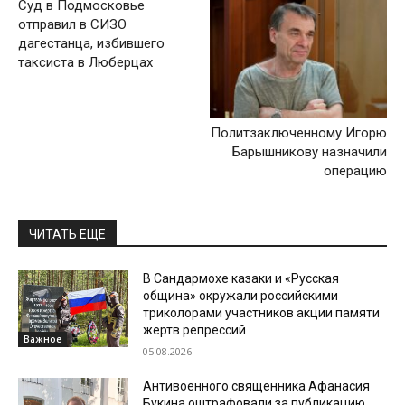
Суд в Подмосковье
отправил в СИЗО
дагестанца, избившего
таксиста в Люберцах
Политзаключенному Игорю
Барышникову назначили
операцию
ЧИТАТЬ ЕЩЕ
В Сандармохе казаки и «Русская
община» окружали российскими
триколорами участников акции памяти
жертв репрессий
Важное
05.08.2026
Антивоенного священника Афанасия
Букина оштрафовали за публикацию