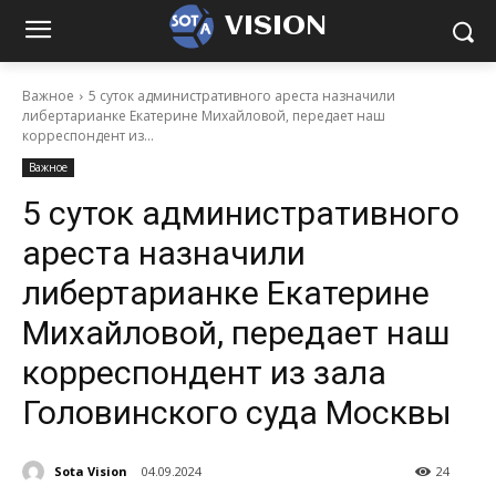
VISION
Важное
5 суток административного ареста назначили
либертарианке Екатерине Михайловой, передает наш
корреспондент из...
Важное
5 суток административного
ареста назначили
либертарианке Екатерине
Михайловой, передает наш
корреспондент из зала
Головинского суда Москвы
Sota Vision
04.09.2024
24