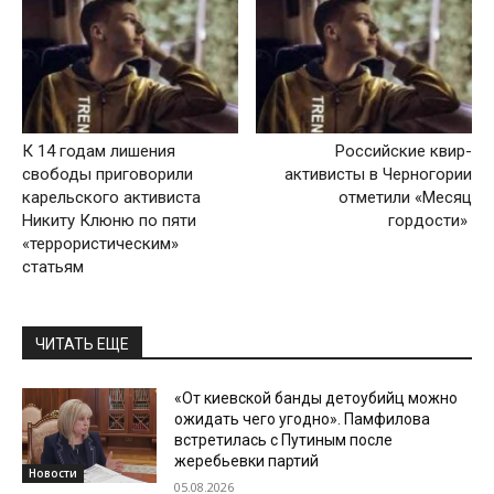
К 14 годам лишения
Российские квир-
свободы приговорили
активисты в Черногории
карельского активиста
отметили «Месяц
Никиту Клюню по пяти
гордости»
«террористическим»
статьям
ЧИТАТЬ ЕЩЕ
«От киевской банды детоубийц можно
ожидать чего угодно». Памфилова
встретилась с Путиным после
жеребьевки партий
Новости
05.08.2026