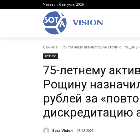
Четверг, 6 августа, 2026
VISION
Важное
75-летнему активисту Анатолию Рощину 
Важное
75-летнему акти
Рощину назначил
рублей за «повт
дискредитацию 
Sota Vision
03.08.2023