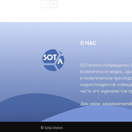
О НАС
SOTAvision (сокращенно
политическое медиа, сф
и политическом преследо
корреспондентов освеща
часть его журналистов п
Для связи:
sotavisionsen
© Sota Vision