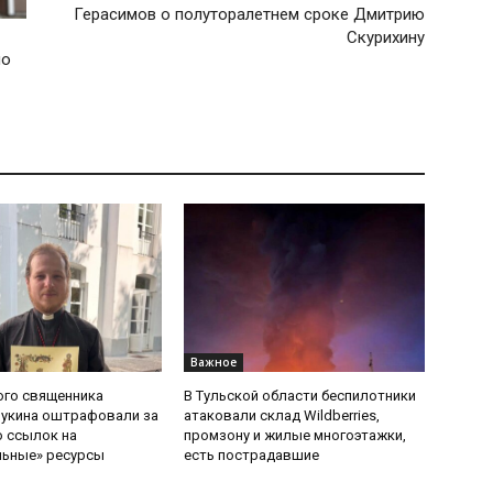
Герасимов о полуторалетнем сроке Дмитрию
Скурихину
по
Важное
ого священника
В Тульской области беспилотники
Букина оштрафовали за
атаковали склад Wildberries,
 ссылок на
промзону и жилые многоэтажки,
льные» ресурсы
есть пострадавшие