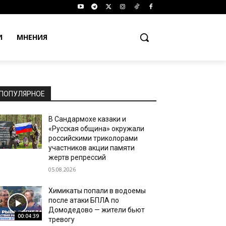
И
МНЕНИЯ
ПОПУЛЯРНОЕ
В Сандармохе казаки и
«Русская община» окружали
российскими триколорами
участников акции памяти
жертв репрессий
05.08.2026
Химикаты попали в водоемы
после атаки БПЛА по
Домодедово — жители бьют
00:04:39
тревогу