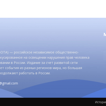
 SOTA) — российское независимое общественно-
окусированное на освещении нарушения прав человека
вании в России. Издание за счет развитой сети
ет события из разных регионов мира, но большая
родолжают работать в России.
d@gmail.com
Истори