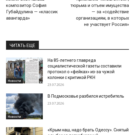
композитор София
тюрьма и отъем имущества
Губайдулина — «классик
— за «содействие
авангарда»
организациям, в которых
не участвует Россия»
ЧИТАТЬ ЕЩЕ
На 85-летнего главреда
социалистической газеты составили
протокол о «фейках» из-за чужой
колонки с критикой РКН
Новости
23.07.2026
В Подмосковье разбился истребитель
23.07.2026
Новости
«Крым наш, надо брать Одессу». Снятый