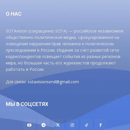
О НАС
SOTAvision (сокращенно SOTA) — российское независимое
общественно-политическое медиа, сфокусированное на
освещении нарушения прав человека и политическом
преследовании в России. Издание за счет развитой сети
корреспондентов освещает события из разных регионов
мира, но большая часть его журналистов продолжают
работать в России.
Для связи:
sotavisionsend@gmail.com
МЫ В СОЦСЕТЯХ