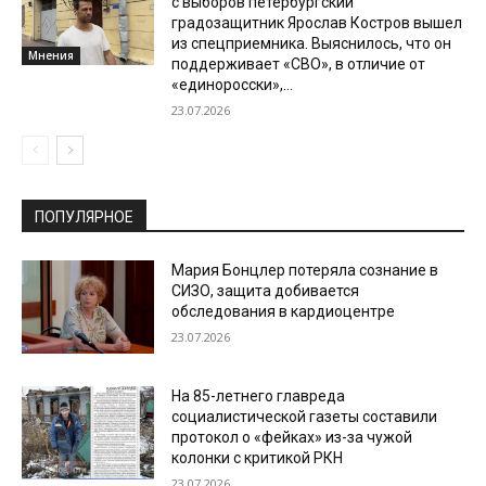
с выборов петербургский
градозащитник Ярослав Костров вышел
из спецприемника. Выяснилось, что он
Мнения
поддерживает «СВО», в отличие от
«единоросски»,...
23.07.2026
ПОПУЛЯРНОЕ
Мария Бонцлер потеряла сознание в
СИЗО, защита добивается
обследования в кардиоцентре
23.07.2026
На 85-летнего главреда
социалистической газеты составили
протокол о «фейках» из-за чужой
колонки с критикой РКН
23.07.2026