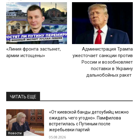
«Линия фронта застынет,
Администрация Трампа
армии истощены»
ужесточает санкции против
России и возобновляет
поставки в Украину
дальнобойных ракет
ЧИТАТЬ ЕЩЕ
«От киевской банды детоубийц можно
ожидать чего угодно». Памфилова
встретилась с Путиным после
жеребьевки партий
Новости
05.08.2026