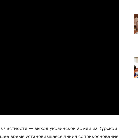
 в частности — выход украинской армии из Курской
айшее время установившаяся линия соприкосновения