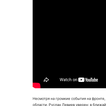
Несмотря на громкие события на фронте,
области, Руслан Левиев уверен: в ближ