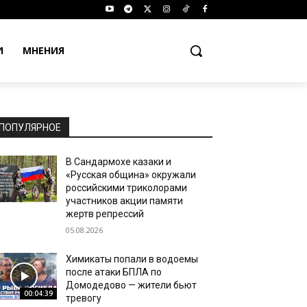
И
МНЕНИЯ
ПОПУЛЯРНОЕ
В Сандармохе казаки и
«Русская община» окружали
российскими триколорами
участников акции памяти
жертв репрессий
05.08.2026
Химикаты попали в водоемы
после атаки БПЛА по
Домодедово — жители бьют
00:04:39
тревогу