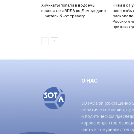
Химикаты попали в водоемы
«Нам и с П
после атаки БПЛА по Домодедово
человек!»;
— жители бьют тревогу
раскололос
Россию я н
при каких ус
О НАС
SOTAvision (сокращенно
политическое медиа, сф
и политическом преследо
корреспондентов освеща
часть его журналистов п