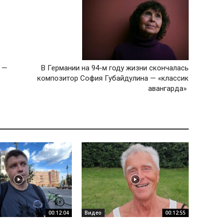
 —
В Германии на 94-м году жизни скончалась
композитор София Губайдулина — «классик
авангарда»
00:12:04
Видео
00:12:55