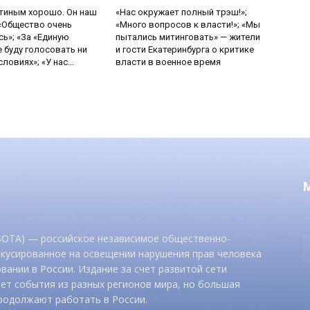
утиным хорошо. Он наш
«Нас окружает полный трэш!»;
 «Общество очень
«Много вопросов к власти!»; «Мы
ь»; «За «Единую
пытались митинговать» — жители
е буду голосовать ни
и гости Екатеринбурга о критике
ловиях»; «У нас...
власти в военное время
 SOTA) — российское независимое общественно-
окусированное на освещении нарушения прав человека
вании в России. Издание за счет развитой сети
ет события из разных регионов мира, но большая
родолжают работать в России.