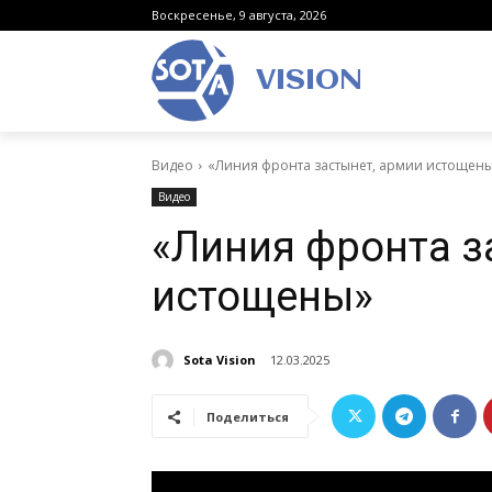
Воскресенье, 9 августа, 2026
VISION
Видео
«Линия фронта застынет, армии истощен
Видео
«Линия фронта з
истощены»
Sota Vision
12.03.2025
Поделиться