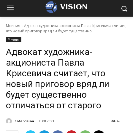
VISION
Мнения
Адвокат художника-акциониста Павла Крисевича считает,
что новый приговор вряд ли будет существенно...
Мнения
Адвокат художника-
акциониста Павла
Крисевича считает, что
новый приговор вряд ли
будет существенно
отличаться от старого
Sota Vision
30.08.2023
69