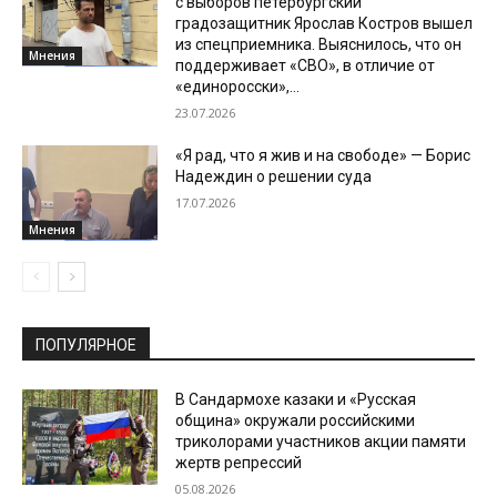
с выборов петербургский
градозащитник Ярослав Костров вышел
из спецприемника. Выяснилось, что он
Мнения
поддерживает «СВО», в отличие от
«единоросски»,...
23.07.2026
«Я рад, что я жив и на свободе» — Борис
Надеждин о решении суда
17.07.2026
Мнения
ПОПУЛЯРНОЕ
В Сандармохе казаки и «Русская
община» окружали российскими
триколорами участников акции памяти
жертв репрессий
05.08.2026