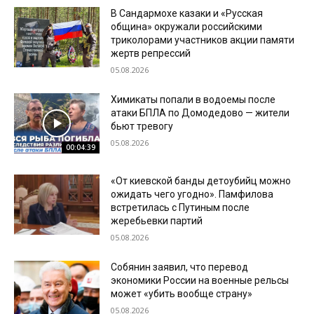
В Сандармохе казаки и «Русская
община» окружали российскими
триколорами участников акции памяти
жертв репрессий
05.08.2026
Химикаты попали в водоемы после
атаки БПЛА по Домодедово — жители
бьют тревогу
05.08.2026
00:04:39
«От киевской банды детоубийц можно
ожидать чего угодно». Памфилова
встретилась с Путиным после
жеребьевки партий
05.08.2026
Собянин заявил, что перевод
экономики России на военные рельсы
может «убить вообще страну»
05.08.2026