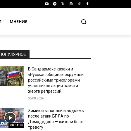
И
МНЕНИЯ
ПОПУЛЯРНОЕ
В Сандармохе казаки и
«Русская община» окружали
российскими триколорами
участников акции памяти
жертв репрессий
05.08.2026
Химикаты попали в водоемы
после атаки БПЛА по
Домодедово — жители бьют
00:04:39
тревогу