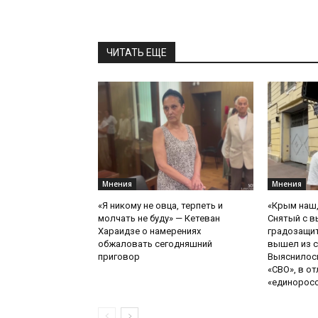
ЧИТАТЬ ЕЩЕ
Мнения
Мнения
«Я никому не овца, терпеть и
«Крым наш,
молчать не буду» — Кетеван
Снятый с в
Хараидзе о намерениях
градозащи
обжаловать сегодняшний
вышел из с
приговор
Выяснилось
«СВО», в от
«единоросск