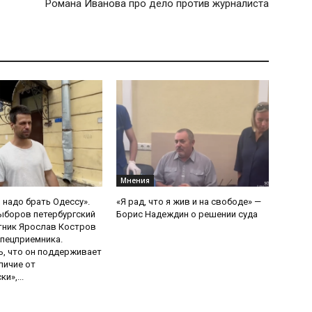
Романа Иванова про дело против журналиста
Мнения
 надо брать Одессу».
«Я рад, что я жив и на свободе» —
ыборов петербургский
Борис Надеждин о решении суда
тник Ярослав Костров
пецприемника.
, что он поддерживает
личие от
и»,...