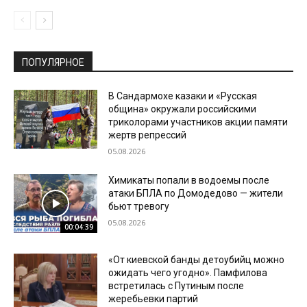
ПОПУЛЯРНОЕ
В Сандармохе казаки и «Русская
община» окружали российскими
триколорами участников акции памяти
жертв репрессий
05.08.2026
Химикаты попали в водоемы после
атаки БПЛА по Домодедово — жители
бьют тревогу
05.08.2026
00:04:39
«От киевской банды детоубийц можно
ожидать чего угодно». Памфилова
встретилась с Путиным после
жеребьевки партий