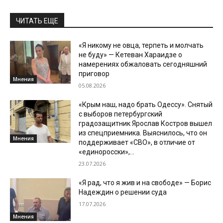
ЧИТАТЬ ЕЩЕ
«Я никому не овца, терпеть и молчать
не буду» — Кетеван Хараидзе о
намерениях обжаловать сегодняшний
приговор
Мнения
05.08.2026
«Крым наш, надо брать Одессу». Снятый
с выборов петербургский
градозащитник Ярослав Костров вышел
из спецприемника. Выяснилось, что он
Мнения
поддерживает «СВО», в отличие от
«единоросски»,...
23.07.2026
«Я рад, что я жив и на свободе» — Борис
Надеждин о решении суда
17.07.2026
Мнения