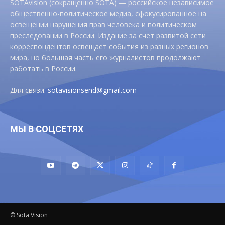
SOTAvision (сокращенно SOTA) — российское независимое
общественно-политическое медиа, сфокусированное на
освещении нарушения прав человека и политическом
преследовании в России. Издание за счет развитой сети
корреспондентов освещает события из разных регионов
мира, но большая часть его журналистов продолжают
работать в России.
Для связи:
sotavisionsend@gmail.com
МЫ В СОЦСЕТЯХ
© Sota Vision