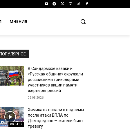
И
МНЕНИЯ
ПОПУЛЯРНОЕ
В Сандармохе казаки и
«Русская община» окружали
российскими триколорами
участников акции памяти
жертв репрессий
05.08.2026
Химикаты попали в водоемы
после атаки БПЛА по
Домодедово — жители бьют
00:04:39
тревогу