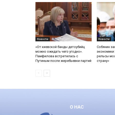
Новости
Новости
«От киевской банды детоубийц
Собянин за
можно ожидать чего угодно».
экономики 
Памфилова встретилась с
рельсы мож
Путиным после жеребьевки партий
страну»
О НАС