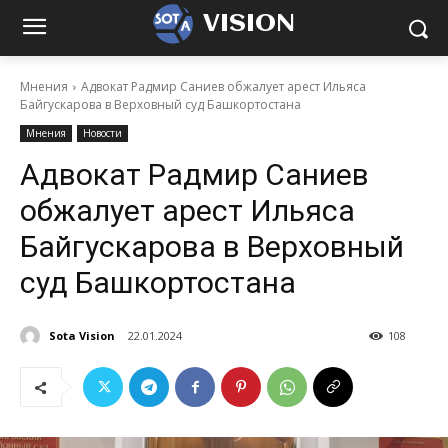
VISION
Мнения
Адвокат Радмир Саниев обжалует арест Ильяса
Байгускарова в Верховный суд Башкортостана
Мнения
Новости
Адвокат Радмир Саниев
обжалует арест Ильяса
Байгускарова в Верховный
суд Башкортостана
Sota Vision
22.01.2024
108