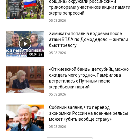
община» окружали российскими
триколорами участников акции памяти
жертв репрессий
05.08.2026
Химикаты попали в водоемы после
атаки БПЛА по Домодедово — жители
бьют тревогу
05.08.2026
00:04:39
«От киевской банды детоубийц можно
ожидать чего угодно». Памфилова
встретилась с Путиным после
жеребьевки партий
05.08.2026
Собянин заявил, что перевод
экономики России на военные рельсы
может «убить вообще страну»
05.08.2026