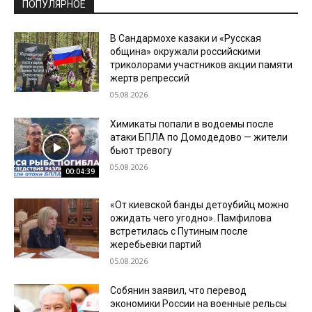
ПОПУЛЯРНОЕ
В Сандармохе казаки и «Русская
община» окружали российскими
триколорами участников акции памяти
жертв репрессий
05.08.2026
Химикаты попали в водоемы после
атаки БПЛА по Домодедово — жители
бьют тревогу
05.08.2026
00:04:39
«От киевской банды детоубийц можно
ожидать чего угодно». Памфилова
встретилась с Путиным после
жеребьевки партий
05.08.2026
Собянин заявил, что перевод
экономики России на военные рельсы