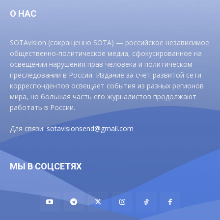
О НАС
SOTAvision (сокращенно SOTA) — российское независимое
общественно-политическое медиа, сфокусированное на
освещении нарушения прав человека и политическом
преследовании в России. Издание за счет развитой сети
корреспондентов освещает события из разных регионов
мира, но большая часть его журналистов продолжают
работать в России.
Для связи:
sotavisionsend@gmail.com
МЫ В СОЦСЕТЯХ