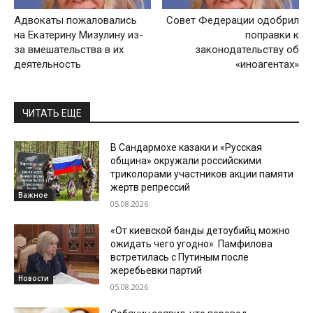
Адвокаты пожаловались
Совет Федерации одобрил
на Екатерину Мизулину из-
поправки к
за вмешательства в их
законодательству об
деятельность
«иноагентах»
ЧИТАТЬ ЕЩЕ
В Сандармохе казаки и «Русская
община» окружали российскими
триколорами участников акции памяти
жертв репрессий
Важное
05.08.2026
«От киевской банды детоубийц можно
ожидать чего угодно». Памфилова
встретилась с Путиным после
жеребьевки партий
Новости
05.08.2026