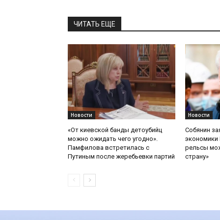
ЧИТАТЬ ЕЩЕ
Новости
Новости
«От киевской банды детоубийц
Собянин за
можно ожидать чего угодно».
экономики 
Памфилова встретилась с
рельсы мож
Путиным после жеребьевки партий
страну»