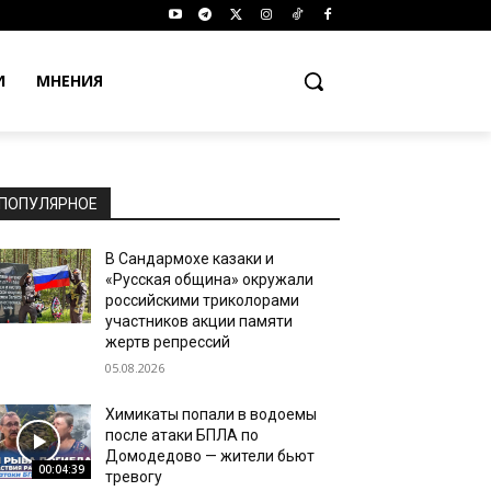
И
МНЕНИЯ
ПОПУЛЯРНОЕ
В Сандармохе казаки и
«Русская община» окружали
российскими триколорами
участников акции памяти
жертв репрессий
05.08.2026
Химикаты попали в водоемы
после атаки БПЛА по
Домодедово — жители бьют
00:04:39
тревогу