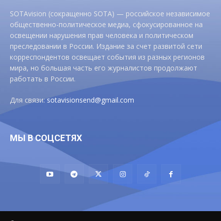
SOTAvision (сокращенно SOTA) — российское независимое
общественно-политическое медиа, сфокусированное на
освещении нарушения прав человека и политическом
преследовании в России. Издание за счет развитой сети
корреспондентов освещает события из разных регионов
мира, но большая часть его журналистов продолжают
работать в России.
Для связи:
sotavisionsend@gmail.com
МЫ В СОЦСЕТЯХ