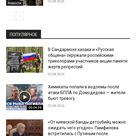
05.08.2026
Новости
ПОПУЛЯРНОЕ
В Сандармохе казаки и «Русская
община» окружали российскими
триколорами участников акции памяти
жертв репрессий
05.08.2026
Химикаты попали в водоемы после
атаки БПЛА по Домодедово — жители
бьют тревогу
05.08.2026
00:04:39
«От киевской банды детоубийц можно
ожидать чего угодно». Памфилова
встретилась с Путиным после