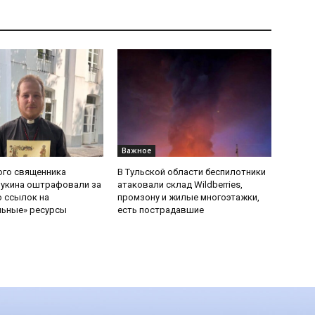
Важное
ого священника
В Тульской области беспилотники
Букина оштрафовали за
атаковали склад Wildberries,
 ссылок на
промзону и жилые многоэтажки,
льные» ресурсы
есть пострадавшие