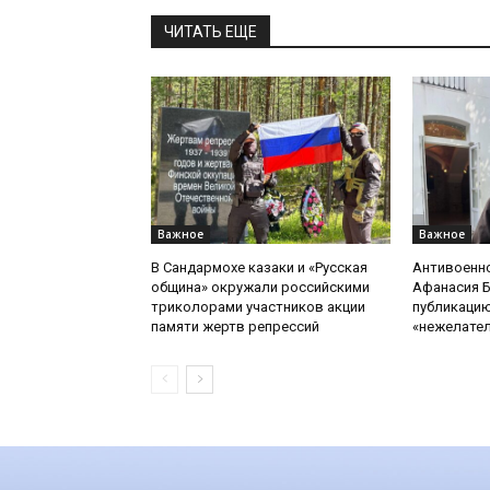
ЧИТАТЬ ЕЩЕ
Важное
Важное
В Сандармохе казаки и «Русская
Антивоенн
община» окружали российскими
Афанасия 
триколорами участников акции
публикацию
памяти жертв репрессий
«нежелате