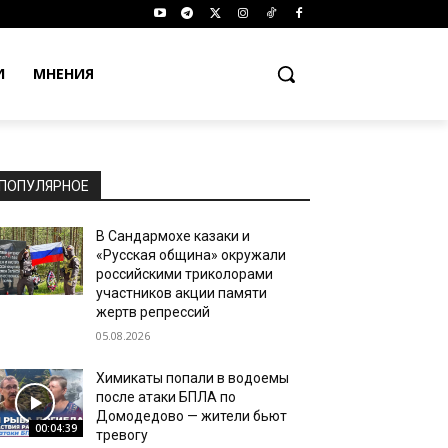
И
МНЕНИЯ
ПОПУЛЯРНОЕ
В Сандармохе казаки и
«Русская община» окружали
российскими триколорами
участников акции памяти
жертв репрессий
05.08.2026
Химикаты попали в водоемы
после атаки БПЛА по
Домодедово — жители бьют
00:04:39
тревогу