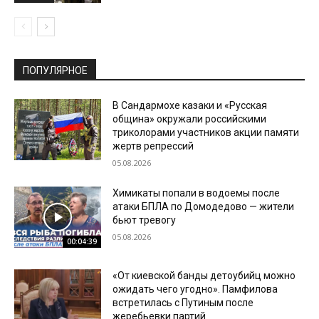
ПОПУЛЯРНОЕ
В Сандармохе казаки и «Русская
община» окружали российскими
триколорами участников акции памяти
жертв репрессий
05.08.2026
Химикаты попали в водоемы после
атаки БПЛА по Домодедово — жители
бьют тревогу
05.08.2026
00:04:39
«От киевской банды детоубийц можно
ожидать чего угодно». Памфилова
встретилась с Путиным после
жеребьевки партий