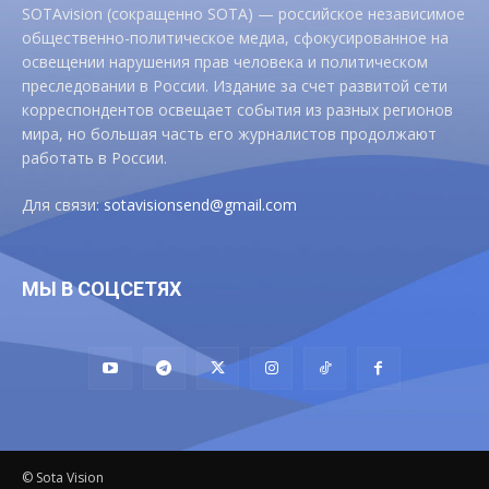
SOTAvision (сокращенно SOTA) — российское независимое
общественно-политическое медиа, сфокусированное на
освещении нарушения прав человека и политическом
преследовании в России. Издание за счет развитой сети
корреспондентов освещает события из разных регионов
мира, но большая часть его журналистов продолжают
работать в России.
Для связи:
sotavisionsend@gmail.com
МЫ В СОЦСЕТЯХ
© Sota Vision