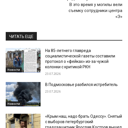
В это время у могилы вели
съемку сотрудники центра
«Э»
ЧИТАТЬ ЕЩЕ
На 85-летнего главреда
социалистической газеты составили
протокол о «фейках» из-за чужой
колонки с критикой РКН
Новости
23.07.2026
В Подмосковье разбился истребитель
23.07.2026
Новости
«Крым наш, надо брать Одессу». Снятый
с выборов петербургский
градозащитник Ярослав Костров вышел