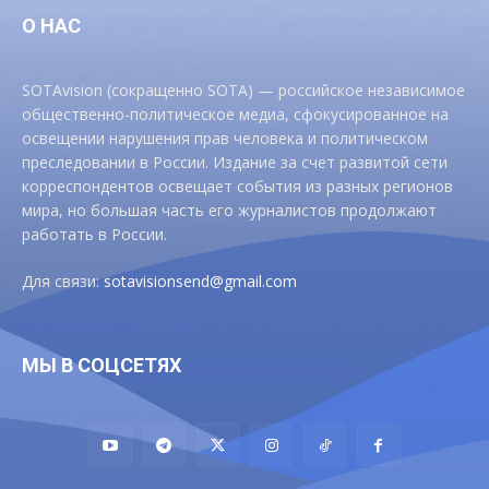
О НАС
SOTAvision (сокращенно SOTA) — российское независимое
общественно-политическое медиа, сфокусированное на
освещении нарушения прав человека и политическом
преследовании в России. Издание за счет развитой сети
корреспондентов освещает события из разных регионов
мира, но большая часть его журналистов продолжают
работать в России.
Для связи:
sotavisionsend@gmail.com
МЫ В СОЦСЕТЯХ