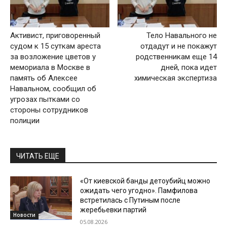
Активист, приговоренный
Тело Навального не
судом к 15 суткам ареста
отдадут и не покажут
за возложение цветов у
родственникам еще 14
мемориала в Москве в
дней, пока идет
память об Алексее
химическая экспертиза
Навальном, сообщил об
угрозах пытками со
стороны сотрудников
полиции
ЧИТАТЬ ЕЩЕ
«От киевской банды детоубийц можно
ожидать чего угодно». Памфилова
встретилась с Путиным после
жеребьевки партий
Новости
05.08.2026