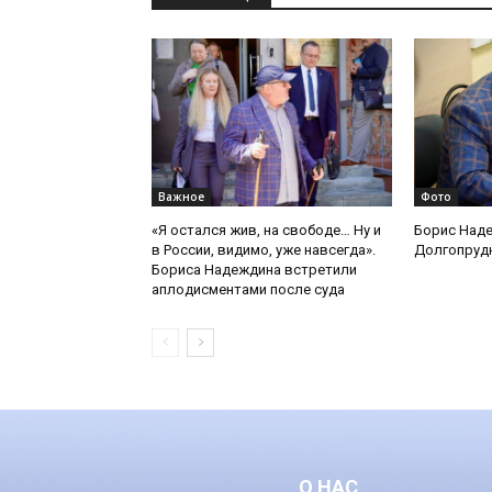
Важное
Фото
«Я остался жив, на свободе… Ну и
Борис Наде
в России, видимо, уже навсегда».
Долгопруд
Бориса Надеждина встретили
аплодисментами после суда
О НАС