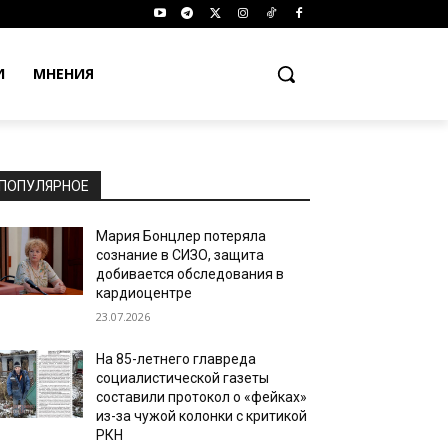
И
МНЕНИЯ
ПОПУЛЯРНОЕ
Мария Бонцлер потеряла
сознание в СИЗО, защита
добивается обследования в
кардиоцентре
23.07.2026
На 85-летнего главреда
социалистической газеты
составили протокол о «фейках»
из-за чужой колонки с критикой
РКН