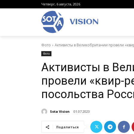
Четверг, 6 августа, 2026
VISION
Фото
Активисты в Великобритании провели «квир
Фото
Активисты в Ве
провели «квир-ре
посольства Росс
Sota Vision
01.07.2023
Поделиться