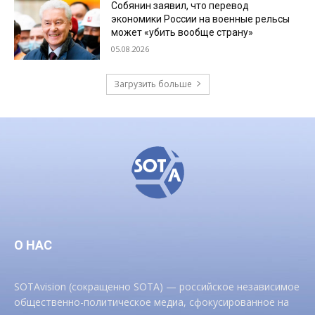
Собянин заявил, что перевод
экономики России на военные рельсы
может «убить вообще страну»
05.08.2026
Загрузить больше
О НАС
SOTAvision (сокращенно SOTA) — российское независимое
общественно-политическое медиа, сфокусированное на