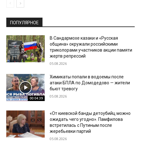
ПОПУЛЯРНОЕ
В Сандармохе казаки и «Русская
община» окружали российскими
триколорами участников акции памяти
жертв репрессий
05.08.2026
Химикаты попали в водоемы после
атаки БПЛА по Домодедово — жители
бьют тревогу
05.08.2026
00:04:39
«От киевской банды детоубийц можно
ожидать чего угодно». Памфилова
встретилась с Путиным после
жеребьевки партий
05.08.2026