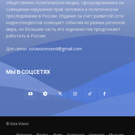
общественно-политическое медиа, сфокусированное на
освещении нарушения прав человека и политическом
преследовании в России. Издание за счет развитой сети
корреспондентов освещает события из разных регионов
мира, но большая часть его журналистов продолжают
работать в России.
Для связи:
sotavisionsend@gmail.com
МЫ В СОЦСЕТЯХ
© Sota Vision
Истории
Видео
Фото
Карточки
Новости
Мнения