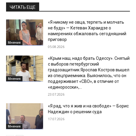
ЧИТАТЬ ЕЩЕ
«Я никому не овца, терпеть и молчать
не буду» — Кетеван Хараидзе о
намерениях обжаловать сегодняшний
приговор
Мнения
05.08.2026
«Крым наш, надо брать Одессу». Снятый
с выборов петербургский
градозащитник Ярослав Костров вышел
из спецприемника. Выяснилось, что он
Мнения
поддерживает «СВО», в отличие от
«единоросски»,...
23.07.2026
«Я рад, что я жив и на свободе» — Борис
Надеждин о решении суда
17.07.2026
Мнения